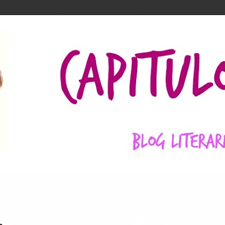
r Wars
r