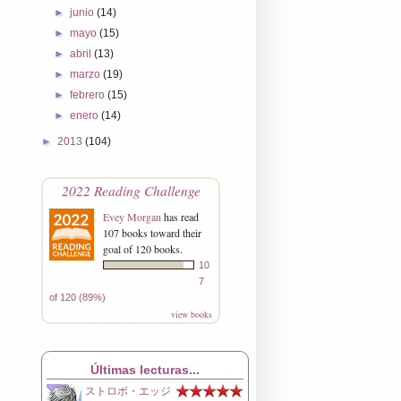
►
junio
(14)
►
mayo
(15)
►
abril
(13)
►
marzo
(19)
►
febrero
(15)
►
enero
(14)
►
2013
(104)
2022 Reading Challenge
Evey Morgan
has read
107 books toward their
goal of 120 books.
10
7
of 120 (89%)
view books
Últimas lecturas...
ストロボ・エッジ