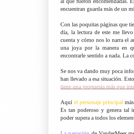
al que fueron encomendadas. Es
encuentran guarda más de un mi
Con las poquitas páginas que tie
día, la lectura de este me lle
cuenta y cómo nos lo narra el au
una joya por la manera en q
encontrarle sentido a nada. La c
Se nos va dando muy poca infor
han llevado a esa situación. Es
tiene una propuesta más que int
Aquí
el personaje principal
más 
Es tan poderoso y genera tal i
poder supera a todos los elemento
La narración
de VanderMeer me p