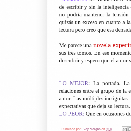
de escribir y sin la inteligenci
no podría mantener la tensión 
quizás un exceso en cuanto a la
lectura pero creo que esa densida
novela experi
Me parece una
sus tres tomos. En ese momento 
descubrir y espero que el autor s
LO MEJOR
: La portada. La 
relaciones entre el grupo de la
autor. Las múltiples incógnitas. 
expectativas que deja su lectura.
LO PEOR:
Que en ocasiones du
Publicado por
Evey Morgan
en
9:00