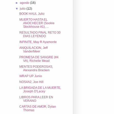
►
agosto
(16)
▼
julio
(12)
BOOK HAUL Julio
MUERTO HASTA EL
ANOCHECER (Sookie
Stockhouse #1), ...
RESULTADO FINAL RETO 30
DIAS LEYENDO
INFINITE, May R Ayamonte
ANIQUILACION, Jeff
VanderMeer
PROMESA DE SANGRE (#4
VA), Richelle Mead
MENTES PODEROSAS,
Alexandra Bracken
WRAP UP Junio
NOS4A2, Joe Hill
LA BRIGADA DE LA MUERTE,
Joseph D'Lacey
LIBROS PARA LEER EN
VERANO
CARTAS DE AMOR, Dylan
Thomas