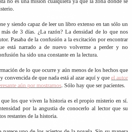
ta no es una misión cualquiera ya que la zona donde se
sterio.
ne y siendo capaz de leer un libro extenso en tan sólo un
vo más de 3 días. ¿La razón? La densidad de lo que nos
tor. Pasaba de la confusión a la excitación por encontrar
ue está narrado a de nuevo volverme a perder y no
onfusión ha sido una constante en la lectura.
mación de lo que ocurre y aún menos de los hechos que
toy convencida de que nada está al azar aquí y que
el autor
eresante aún por mostrarnos
. Sólo hay que ser pacientes.
que los que viven la historia es el propio misterio en sí.
ntensidad por la angustia de conocerlo al lector que su
s restantes de la historia.
arece uno de los aciertos de la novela. Sin su manera