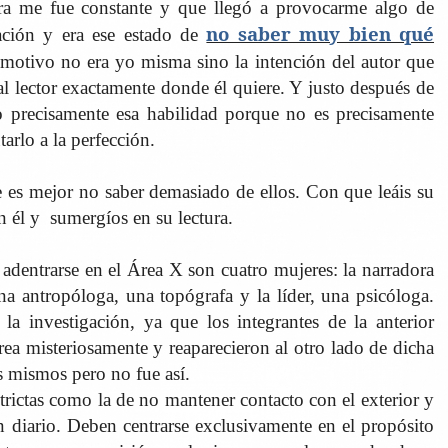
ra me fue constante y que llegó a provocarme algo de
no saber muy bien qué
nación y era ese estado de
motivo no era yo misma sino la intención del autor que
 al lector exactamente donde él quiere. Y justo después de
 precisamente esa habilidad porque no es precisamente
tarlo a la perfección.
ue es mejor no saber demasiado de ellos. Con que leáis su
n él y
sumergíos en su lectura.
adentrarse en el Área X son cuatro mujeres: la narradora
una antropóloga, una topógrafa y la líder, una psicóloga.
la investigación, ya que los integrantes de la anterior
rea misteriosamente y reaparecieron al otro lado de dicha
s mismos pero no fue así.
trictas como la de no mantener contacto con el exterior y
n diario. Deben centrarse exclusivamente en el propósito