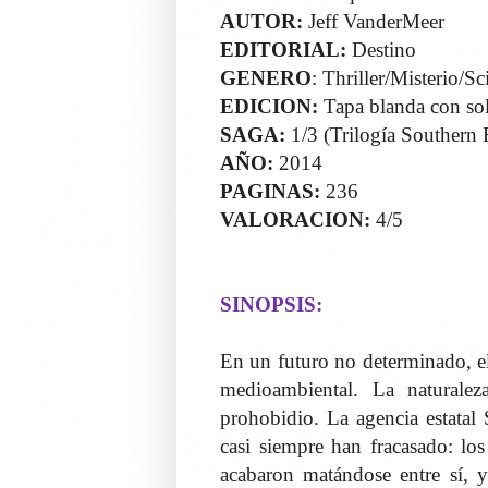
AUTOR:
Jeff VanderMeer
EDITORIAL:
Destino
GENERO
: Thriller/Misterio/Sci
EDICION:
Tapa blanda con so
SAGA:
1/3 (Trilogía Southern
AÑO:
2014
PAGINAS:
236
VALORACION:
4/5
SINOPSIS:
En un futuro no determinado, el
medioambiental. La naturalez
prohobidio. La agencia estatal
casi siempre han fracasado: lo
acabaron matándose entre sí, y