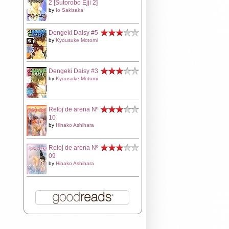
2 [Sutorobo Ejji 2]
by
Io Sakisaka
Dengeki Daisy #5
by
Kyousuke Motomi
Dengeki Daisy #3
by
Kyousuke Motomi
Reloj de arena Nº
10
by
Hinako Ashihara
Reloj de arena Nº
09
by
Hinako Ashihara